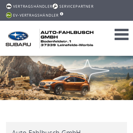
VERTRAGSHÄNDLER
SERVICEPARTNER
EV-VERTRAGSHÄNDLER
Toggl
navig
Auto-Fahlbusch GmbH