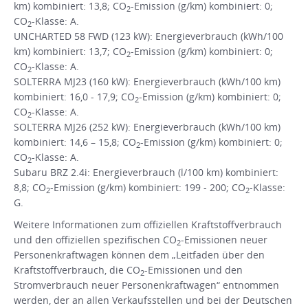
km) kombiniert: 13,8; CO
-Emission (g/km) kombiniert: 0;
2
CO
-Klasse: A.
2
UNCHARTED 58 FWD (123 kW): Energieverbrauch (kWh/100
km) kombiniert: 13,7; CO
-Emission (g/km) kombiniert: 0;
2
CO
-Klasse: A.
2
SOLTERRA MJ23 (160 kW): Energieverbrauch (kWh/100 km)
kombiniert: 16,0 - 17,9; CO
-Emission (g/km) kombiniert: 0;
2
CO
-Klasse: A.
2
SOLTERRA MJ26 (252 kW): Energieverbrauch (kWh/100 km)
kombiniert: 14,6 – 15,8; CO
-Emission (g/km) kombiniert: 0;
2
CO
-Klasse: A.
2
Subaru BRZ 2.4i: Energieverbrauch (l/100 km) kombiniert:
8,8; CO
-Emission (g/km) kombiniert: 199 - 200; CO
-Klasse:
2
2
G.
Weitere Informationen zum offiziellen Kraftstoffverbrauch
und den offiziellen spezifischen CO
-Emissionen neuer
2
Personenkraftwagen können dem „Leitfaden über den
Kraftstoffverbrauch, die CO
-Emissionen und den
2
Stromverbrauch neuer Personenkraftwagen“ entnommen
werden, der an allen Verkaufsstellen und bei der Deutschen