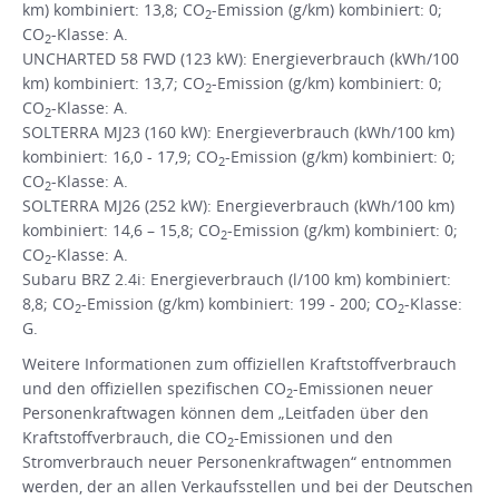
km) kombiniert: 13,8; CO
-Emission (g/km) kombiniert: 0;
2
CO
-Klasse: A.
2
UNCHARTED 58 FWD (123 kW): Energieverbrauch (kWh/100
km) kombiniert: 13,7; CO
-Emission (g/km) kombiniert: 0;
2
CO
-Klasse: A.
2
SOLTERRA MJ23 (160 kW): Energieverbrauch (kWh/100 km)
kombiniert: 16,0 - 17,9; CO
-Emission (g/km) kombiniert: 0;
2
CO
-Klasse: A.
2
SOLTERRA MJ26 (252 kW): Energieverbrauch (kWh/100 km)
kombiniert: 14,6 – 15,8; CO
-Emission (g/km) kombiniert: 0;
2
CO
-Klasse: A.
2
Subaru BRZ 2.4i: Energieverbrauch (l/100 km) kombiniert:
8,8; CO
-Emission (g/km) kombiniert: 199 - 200; CO
-Klasse:
2
2
G.
Weitere Informationen zum offiziellen Kraftstoffverbrauch
und den offiziellen spezifischen CO
-Emissionen neuer
2
Personenkraftwagen können dem „Leitfaden über den
Kraftstoffverbrauch, die CO
-Emissionen und den
2
Stromverbrauch neuer Personenkraftwagen“ entnommen
werden, der an allen Verkaufsstellen und bei der Deutschen