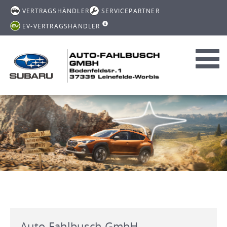
VERTRAGSHÄNDLER
SERVICEPARTNER
EV-VERTRAGSHÄNDLER
Toggl
navig
Auto-Fahlbusch GmbH